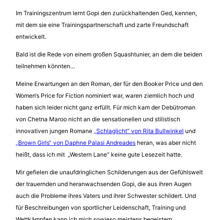
Im Trainingszentrum lernt Gopi den zurückhaltenden Ged, kennen,
mit dem sie eine Trainingspartnerschaft und zarte Freundschaft
entwickelt.
Bald ist die Rede von einem großen Squashtunier, an dem die beiden
teilnehmen könnten…
Meine Erwartungen an den Roman, der für den Booker Price und den
Women‘s Price for Fiction nominiert war, waren ziemlich hoch und
haben sich leider nicht ganz erfüllt. Für mich kam der Debütroman
von Chetna Maroo nicht an die sensationellen und stilistisch
innovativen jungen Romane
„Schlaglicht“ von Rita Bullwinkel
und
„Brown Girls“ von Daphne Palasi Andreades
heran, was aber nicht
heißt, dass ich mit „Western Lane“ keine gute Lesezeit hatte.
Mir gefielen die unaufdringlichen Schilderungen aus der Gefühlswelt
der trauernden und heranwachsenden Gopi, die aus ihren Augen
auch die Probleme ihres Vaters und ihrer Schwester schildert. Und
für Beschreibungen von sportlicher Leidenschaft, Training und
Wettkämpfen kann ich mich sowieso meistens begeistern.