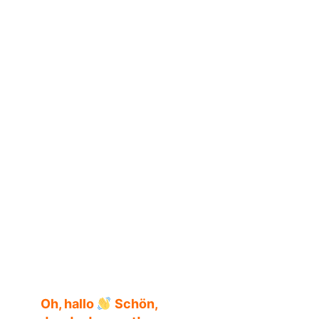
Wir sitzen im Dickicht und weinen – Klappentext
Oh, hallo
Schön,