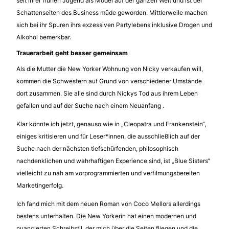
seit ihrer frühen Jugend als Model auf der ganzen Welt und ist der
Schattenseiten des Business müde geworden. Mittlerweile machen
sich bei ihr Spuren ihrs exzessiven Partylebens inklusive Drogen und
Alkohol bemerkbar.
Trauerarbeit geht besser gemeinsam
Als die Mutter die New Yorker Wohnung von Nicky verkaufen will,
kommen die Schwestern auf Grund von verschiedener Umstände
dort zusammen. Sie alle sind durch Nickys Tod aus ihrem Leben
gefallen und auf der Suche nach einem Neuanfang .
Klar könnte ich jetzt, genauso wie in „Cleopatra und Frankenstein“,
einiges kritisieren und für Leser*innen, die ausschließlich auf der
Suche nach der nächsten tiefschürfenden, philosophisch
nachdenklichen und wahrhaftigen Experience sind, ist „Blue Sisters“
vielleicht zu nah am vorprogrammierten und verfilmungsbereiten
Marketingerfolg.
Ich fand mich mit dem neuen Roman von Coco Mellors allerdings
bestens unterhalten. Die New Yorkerin hat einen modernen und
nuancierten Schreibstil, der mich über die Seiten fliegen und die