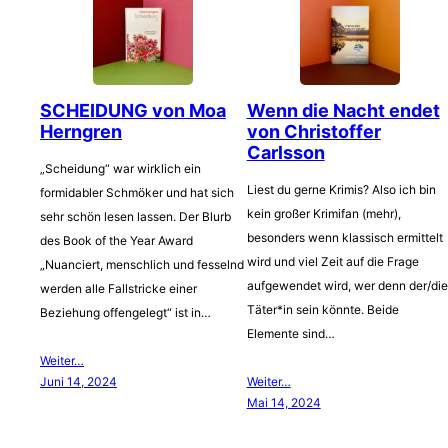
SCHEIDUNG von Moa
Wenn die Nacht endet
Herngren
von Christoffer
Carlsson
„Scheidung“ war wirklich ein
Liest du gerne Krimis? Also ich bin
formidabler Schmöker und hat sich
kein großer Krimifan (mehr),
sehr schön lesen lassen. Der Blurb
besonders wenn klassisch ermittelt
des Book of the Year Award
wird und viel Zeit auf die Frage
„Nuanciert, menschlich und fesselnd
aufgewendet wird, wer denn der/die
werden alle Fallstricke einer
Täter*in sein könnte. Beide
Beziehung offengelegt“ ist in…
Elemente sind…
Weiter…
Juni 14, 2024
Weiter…
Mai 14, 2024