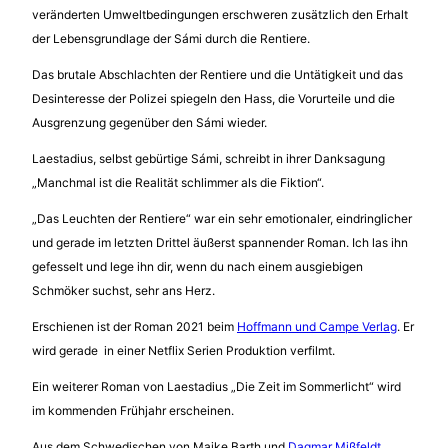
veränderten Umweltbedingungen erschweren zusätzlich den Erhalt
der Lebensgrundlage der Sámi durch die Rentiere.
Das brutale Abschlachten der Rentiere und die Untätigkeit und das
Desinteresse der Polizei spiegeln den Hass, die Vorurteile und die
Ausgrenzung gegenüber den Sámi wieder.
Laestadius, selbst gebürtige Sámi, schreibt in ihrer Danksagung
„Manchmal ist die Realität schlimmer als die Fiktion“.
„Das Leuchten der Rentiere“ war ein sehr emotionaler, eindringlicher
und gerade im letzten Drittel äußerst spannender Roman. Ich las ihn
gefesselt und lege ihn dir, wenn du nach einem ausgiebigen
Schmöker suchst, sehr ans Herz.
Erschienen ist der Roman 2021 beim
Hoffmann und Campe Verlag
. Er
wird gerade in einer Netflix Serien Produktion verfilmt.
Ein weiterer Roman von Laestadius „Die Zeit im Sommerlicht“ wird
im kommenden Frühjahr erscheinen.
Aus dem Schwedischen von Maike Barth und
Dagmar Mißfeldt