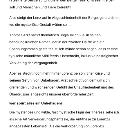
rätselhafte Bestie zu tun, die in den Bergen sein Unwesen treiben
soll und Menschen und Tiere zerreißt?
Also steigt der Lenz auf in Abgeschiedenheit der Berge, genau dahin,
wo die mysteriöse Gestalt wüten soll…
Thomas Arzt packt thematisch unglaublich viel in seinen
handlungsreichen Roman, der in der zweiten Hälfte wie ein
Spannungsroman gestaltet ist. Ich würde schon sagen, dass er eine
typische männliche Midlifecrisis beschreibt, inklusive nostalgischer
Verklärung der Vergangenheit.
Aber es steckt noch mehr hinter Lorenz persönlicher Krise und
seinem Gefühl von Unbehagen. Arzt schreibt von dem um sich
greifenden und wachsenden Gefühl der Unzufriedenheit und des
Überdrusses angesichts unserer überfordernder Zeit.
wer spürt alles ein Unbehagen?
Die mysteriöse und wilde, fast mystische Figur der Theresa sehe ich
als eine Art Verweigerungsphantasie, die Antithese zu Lorenzs
angepassten Lebensstil. Als die Verkörperung von Lorenz’s