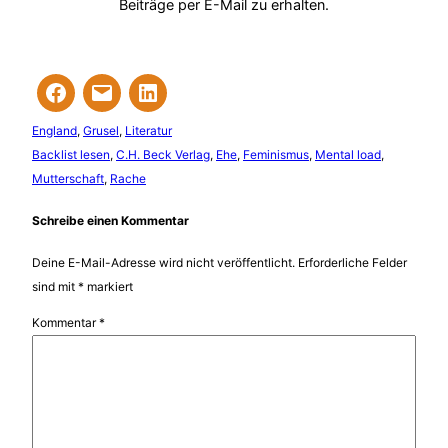
Beiträge per E-Mail zu erhalten.
England
, 
Grusel
, 
Literatur
Backlist lesen
, 
C.H. Beck Verlag
, 
Ehe
, 
Feminismus
, 
Mental load
, 
Mutterschaft
, 
Rache
Schreibe einen Kommentar
Deine E-Mail-Adresse wird nicht veröffentlicht.
Erforderliche Felder
sind mit
*
markiert
Kommentar
*