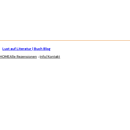
Lust auf Literatur | Buch Blog
stagram
HOME
Alle Rezensionen
Info/Kontakt