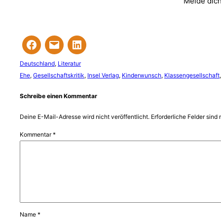
Melde dich
Deutschland
, 
Literatur
Ehe
, 
Gesellschaftskritik
, 
Insel Verlag
, 
Kinderwunsch
, 
Klassengesellschaft
,
Schreibe einen Kommentar
Deine E-Mail-Adresse wird nicht veröffentlicht.
Erforderliche Felder sind 
Kommentar
*
Name
*