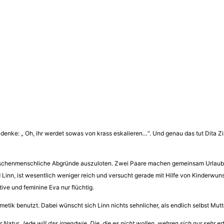
enke: „ Oh, ihr werdet sowas von krass eskalieren…“. Und genau das tut Dita Zipf
zwischenmenschliche Abgründe auszuloten. Zwei Paare machen gemeinsam Urlaub i
nd Linn, ist wesentlich weniger reich und versucht gerade mit Hilfe von Kinder
tive und feminine Eva nur flüchtig.
smetik benutzt. Dabei wünscht sich Linn nichts sehnlicher, als endlich selbst Mut
der Natur. Jede will das irgendwie. Die, die es nicht wollen, wehren sich nur sehr e