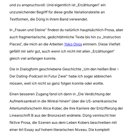
und zu anspruchsvoll. Und eigentlich ist „Erzählungen“ ein
unzureichender Begriff für diese große Variationsbreite an
Textformen, die Dürig in ihrem Band verwendet.
In „Frauen und Steine“ findest du natürlich hauptsächlich Prosa, aber
auch fragmentarische, gedichtähnliche Texte bis hin zu „Instruction
Pieces“, die mich an die Arbeiten
Yoko Onos
erinnern. Diese Vielfalt
gefällt mir sehr gut, auch wenn ich nicht mit allen „Erzählungen“
gleich viel anfangen konnte.
Die in Dialogform geschriebene Geschichte „Um den heißen Brei –
Der Dating-Podcast im Futur Zwei“ habe ich sogar abbrechen
müssen, weil ich nicht so ganz folgen konnte oder wollte.
Einen besseren Zugang fand ich dann in „Die Verdichtung der
Aufmerksamkeit in die Winkel hinein“ über die US-amerikanische
Altertumsforscherin Alice Kober, die ihre Karriere der Entzifferung der
Linearschrift B aus der Bronzezeit widmete. Dürig vermischt hier
fiktive Prosa, die Szenen aus dem Leben Kobers beschreiben mit
einer Art Essay auf hohem literarischen Niveau. Die komplett