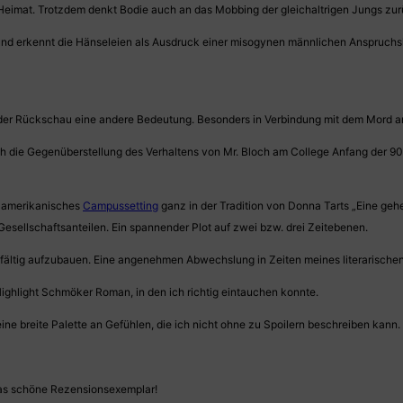
 Heimat. Trotzdem denkt Bodie auch an das Mobbing der gleichaltrigen Jungs zur
t und erkennt die Hänseleien als Ausdruck einer misogynen männlichen Anspruchs
der Rückschau eine andere Bedeutung. Besonders in Verbindung mit dem Mord a
 ich die Gegenüberstellung des Verhaltens von Mr. Bloch am College Anfang der 
in amerikanisches
Campussetting
ganz in der Tradition von Donna Tarts „Eine geh
esellschaftsanteilen. Ein spannender Plot auf zwei bzw. drei Zeitebenen.
rgfältig aufzubauen. Eine angenehmen Abwechslung in Zeiten meines literarische
Highlight Schmöker Roman, in den ich richtig eintauchen konnte.
ine breite Palette an Gefühlen, die ich nicht ohne zu Spoilern beschreiben kann.
as schöne Rezensionsexemplar!