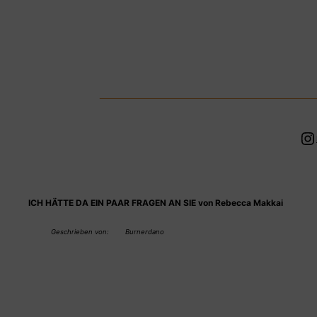
Zum
Inhalt
springen
In
ICH HÄTTE DA EIN PAAR FRAGEN AN SIE von Rebecca Makkai
Geschrieben von:
Burnerdano