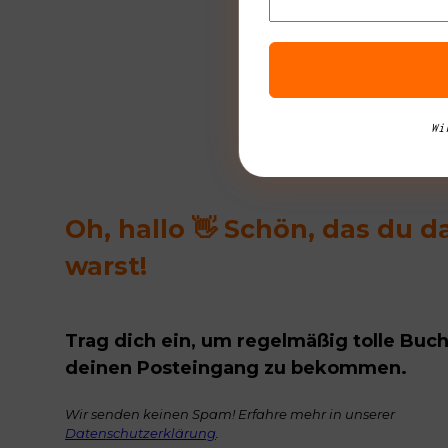
Wi
Oh, hallo 👋 Schön, das du d
warst!
Trag dich ein, um regelmäßig tolle Buch
deinen Posteingang zu bekommen.
Wir senden keinen Spam! Erfahre mehr in unserer
Datenschutzerklärung
.