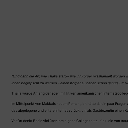
“Und dann die Art, wie Thalia starb – wie ihr Körper misshandelt worde
ihnen begrapscht zu werden – einen Körper zu haben schon genug, um vo
Thalia wurde Anfang der 90er im fiktiven amerikanischen Internatscollege
Im Mittelpunkt von Makkais neuem Roman „Ich hätte da ein paar Fragen an
das abgelegene und elitäre Internat zurück, um als Gastdozentin einen K
Vor Ort denkt Bodie viel über ihre eigene Collegezeit zurück, die von tr