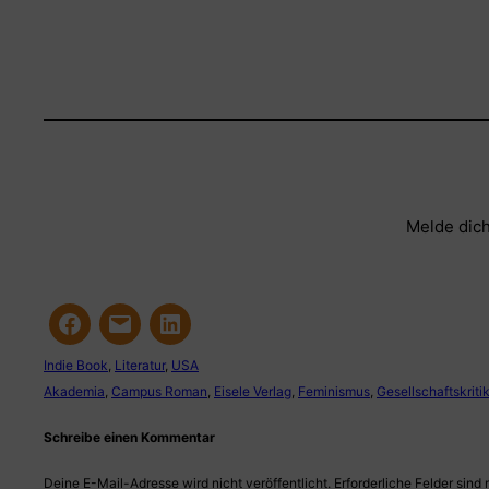
Melde dich
Indie Book
, 
Literatur
, 
USA
Akademia
, 
Campus Roman
, 
Eisele Verlag
, 
Feminismus
, 
Gesellschaftskriti
Schreibe einen Kommentar
Deine E-Mail-Adresse wird nicht veröffentlicht.
Erforderliche Felder sind 