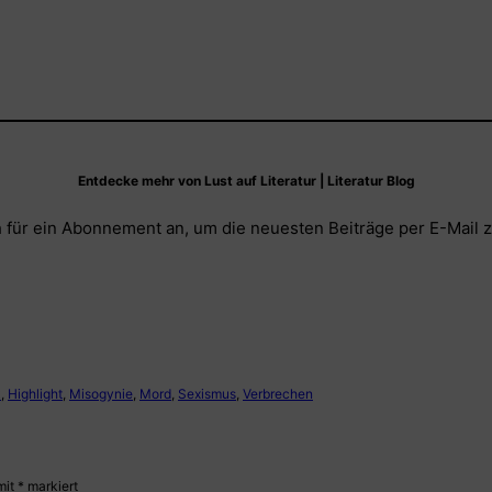
Entdecke mehr von Lust auf Literatur | Literatur Blog
 für ein Abonnement an, um die neuesten Beiträge per E-Mail z
k
, 
Highlight
, 
Misogynie
, 
Mord
, 
Sexismus
, 
Verbrechen
mit
*
markiert