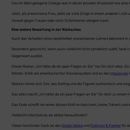
Das im Wald gelegene College war in dieser privaten Krisenzeit wie eine
Jetzt, als erwachsene Frau, sieht sie viele Dinge in einem anderen Lich
Gewalt gegen Frauen oder noch Schlimmeren steigern kann.
Eine andere Bewertung in der Rückschau
Auch das Verhalten eines bestimmten erwachsenen Lehrers bekommt in 
Besonders geschickt, wenn auch vielleicht nicht sonderlich subtil, fand
Gegenwart auslöst.
Dieser Roman „Ich hätte da ein paar Fragen an Sie“ hat für mich alles. E
Mörder. Kritik am amerikanischen Klassensystem und an den
misogynen
G
Makkai nimmt sich Zeit, das Setting und die Figuren authentisch und so
Das alles macht „Ich hätte da ein paar Fragen an Sie“ für mich zu einem 
Das Ende schafft mir einen dicken Kloß im Hals (nein, keine Tränen) und e
Vielleicht möchtest du sie selbst herausfinden?
Vielen herzlichen Dank an den
Eisele Verlag
und
Politycki & Partner
für d