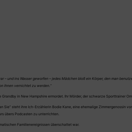
n war – und ins Wasser geworfen – jedes Mädchen bloß ein Körper, den man benu
n ihnen vernichtet zu werden.“
 Grandby in New Hampshire ermordet. Ihr Mörder, der schwarze Sporttrainer Omar 
 Sie“ steht ihre Ich-Erzählerin Bodie Kane, eine ehemalige Zimmergenossin von 
urs übers Podcasten zu unterrichten.
aumatischen Familienereignissen überschattet war.