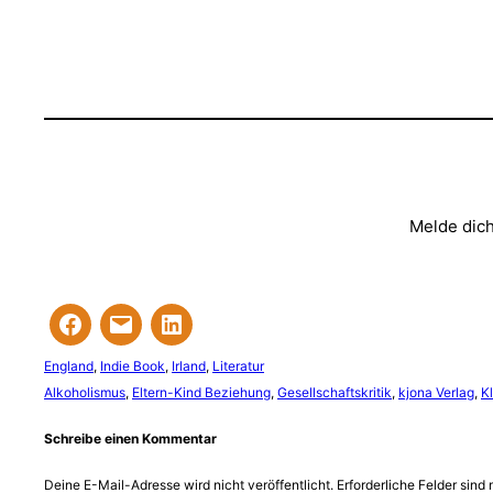
Melde dich
England
, 
Indie Book
, 
Irland
, 
Literatur
Alkoholismus
, 
Eltern-Kind Beziehung
, 
Gesellschaftskritik
, 
kjona Verlag
, 
K
Schreibe einen Kommentar
Deine E-Mail-Adresse wird nicht veröffentlicht.
Erforderliche Felder sind 