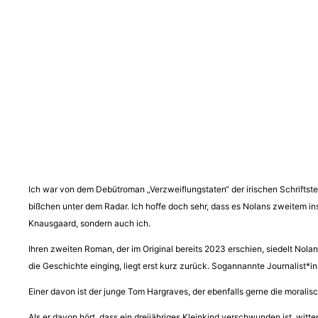
Ich war von dem Debütroman „Verzweiflungstaten“ der irischen Schriftste
bißchen unter dem Radar. Ich hoffe doch sehr, dass es Nolans zweitem in
Knausgaard, sondern auch ich.
Ihren zweiten Roman, der im Original bereits 2023 erschien, siedelt Nola
die Geschichte einging, liegt erst kurz zurück. Sogannannte Journalist*
Einer davon ist der junge Tom Hargraves, der ebenfalls gerne die moralis
Als er davon hört, dass ein dreijähriges Kleinkind verschwunden ist, wit