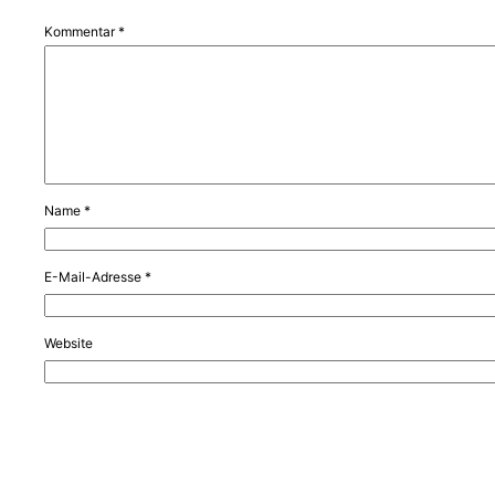
Kommentar
*
Name
*
E-Mail-Adresse
*
Website
Name, E-Mail-Adresse und Website in diesem Browser für meinen nä