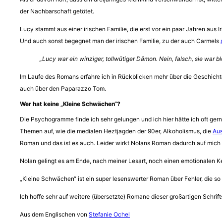
der Nachbarschaft getötet.
Lucy stammt aus einer irischen Familie, die erst vor ein paar Jahren aus
Und auch sonst begegnet man der irischen Familie, zu der auch Carmels
„Lucy war ein winziger, tollwütiger Dämon. Nein, falsch, sie war 
Im Laufe des Romans erfahre ich in Rückblicken mehr über die Geschichten
auch über den Paparazzo Tom.
Wer hat keine „Kleine Schwächen“?
Die Psychogramme finde ich sehr gelungen und ich hier hätte ich oft ge
Themen auf, wie die medialen Heztjagden der 90er, Alkoholismus, die
Aus
Roman und das ist es auch. Leider wirkt Nolans Roman dadurch auf mich p
Nolan gelingt es am Ende, nach meiner Lesart, noch einen emotionalen K
„Kleine Schwächen“ ist ein super lesenswerter Roman über Fehler, die s
Ich hoffe sehr auf weitere (übersetzte) Romane dieser großartigen Schrifts
Aus dem Englischen von
Stefanie Ochel