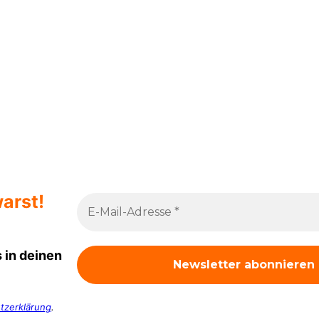
arst!
 in deinen
tzerklärung
.