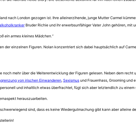
 Irland nach London gezogen ist. Ihre alleinerzihende, junge Mutter Carmel kümm
alkoholkranker
Bruder Richie und ihr erwerbsunfähiger Vater John gehören, mit u
bloß ein armes kleines Mädchen.“
 der einzelnen Figuren. Nolan konzentriert sich dabei hauptsächlich auf Carmel u
rne noch mehr über die Weiterentwicklung der Figuren gelesen. Neben dem recht 
grenzung von irischen Einwanderen
,
Sexismus
und Frauenhass, Grooming und ei
ersonell und inhaltlich etwas überfrachtet, fügt sich aber letztendlich zu eine
ernaspekt herauszuarbeiten.
o schwerwiegend sind, dass es keine Wiedergutmachung gibt kann aber alleine d
tellerin!