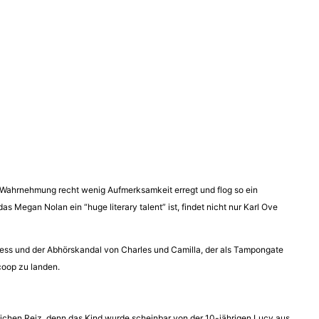
er Wahrnehmung recht wenig Aufmerksamkeit erregt und flog so ein
Megan Nolan ein “huge literary talent” ist, findet nicht nur Karl Ove
wpress und der Abhörskandal von Charles und Camilla, der als Tampongate
coop zu landen.
tzlichen Reiz, denn das Kind wurde scheinbar von der 10-jährigen Lucy aus