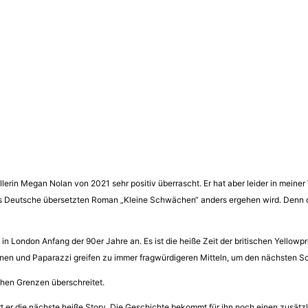
llerin Megan Nolan von 2021 sehr positiv überrascht. Er hat aber leider in mein
s Deutsche übersetzten Roman „Kleine Schwächen“ anders ergehen wird. Denn das 
n in London Anfang der 90er Jahre an. Es ist die heiße Zeit der britischen Yello
innen und Paparazzi greifen zu immer fragwürdigeren Mitteln, um den nächsten S
chen Grenzen überschreitet.
tert er die nächste heiße Story. Die Geschichte bekommt für ihn noch einen zusä