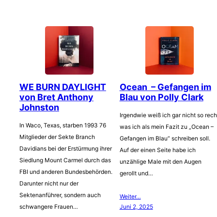
WE BURN DAYLIGHT
Ocean – Gefangen im
von Bret Anthony
Blau von Polly Clark
Johnston
Irgendwie weiß ich gar nicht so rech
In Waco, Texas, starben 1993 76
was ich als mein Fazit zu „Ocean –
Mitglieder der Sekte Branch
Gefangen im Blau“ schreiben soll.
Davidians bei der Erstürmung ihrer
Auf der einen Seite habe ich
Siedlung Mount Carmel durch das
unzählige Male mit den Augen
FBI und anderen Bundesbehörden.
gerollt und…
Darunter nicht nur der
Sektenanführer, sondern auch
Weiter…
schwangere Frauen…
Juni 2, 2025