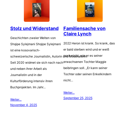
Stolz und Widerstand
Familiensache von
Claire Lynch
Geschichten zweier Welten von
2022 Heron ist krank. So krank, das
Shqipe Sylejmani Shqipe Sylejmani
er bald sterben wird und er weiß
ist eine kosovarisch-
noch nicht, wie er es seiner
schweizerische Journalistin, Autorin und Moderatorin.
erwachsenen Tochter Maggie
Seit 2020 widmet sie sich nach nach
beibringen soll. „Er kann seiner
und neben ihrer Arbeit als
Tochter oder seinen Enkelkindern
Journalistin und in der
nicht…
Kulturförderung intensiv ihren
Buchprojekten. Im Jahr…
Weiter…
September 25, 2025
Weiter…
November 4, 2025