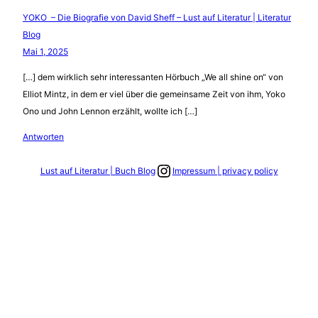
YOKO – Die Biografie von David Sheff – Lust auf Literatur | Literatur
Blog
Mai 1, 2025
[…] dem wirklich sehr interessanten Hörbuch „We all shine on“ von
Elliot Mintz, in dem er viel über die gemeinsame Zeit von ihm, Yoko
Ono und John Lennon erzählt, wollte ich […]
Antworten
Link zum Instagram Account
Lust auf Literatur | Buch Blog
Impressum | privacy policy