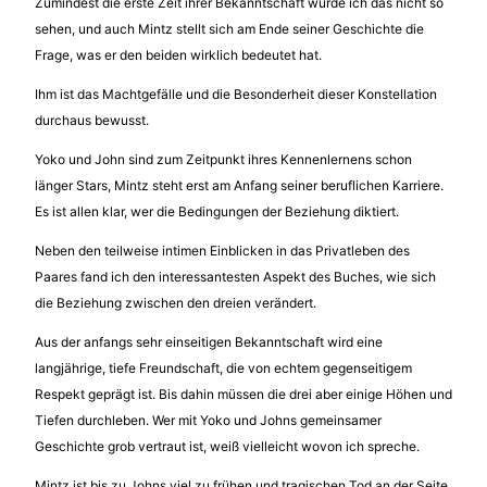
Zumindest die erste Zeit ihrer Bekanntschaft würde ich das nicht so
sehen, und auch Mintz stellt sich am Ende seiner Geschichte die
Frage, was er den beiden wirklich bedeutet hat.
Ihm ist das Machtgefälle und die Besonderheit dieser Konstellation
durchaus bewusst.
Yoko und John sind zum Zeitpunkt ihres Kennenlernens schon
länger Stars, Mintz steht erst am Anfang seiner beruflichen Karriere.
Es ist allen klar, wer die Bedingungen der Beziehung diktiert.
Neben den teilweise intimen Einblicken in das Privatleben des
Paares fand ich den interessantesten Aspekt des Buches, wie sich
die Beziehung zwischen den dreien verändert.
Aus der anfangs sehr einseitigen Bekanntschaft wird eine
langjährige, tiefe Freundschaft, die von echtem gegenseitigem
Respekt geprägt ist. Bis dahin müssen die drei aber einige Höhen und
Tiefen durchleben. Wer mit Yoko und Johns gemeinsamer
Geschichte grob vertraut ist, weiß vielleicht wovon ich spreche.
Mintz ist bis zu Johns viel zu frühen und tragischen Tod an der Seite