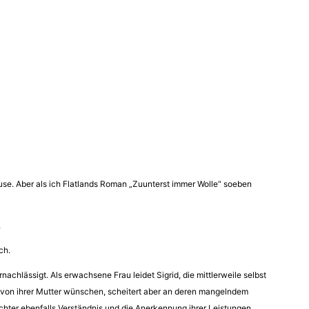
use. Aber als ich Flatlands Roman „Zuunterst immer Wolle“ soeben
.
ch.
lässigt. Als erwachsene Frau leidet Sigrid, die mittlerweile selbst
g von ihrer Mutter wünschen, scheitert aber an deren mangelndem
chter ebenfalls Verständnis und die Anerkennung ihrer Leistungen.