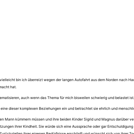
vielleicht bin ich überreizt wegen der langen Autofahrt aus dem Norden nach Ha
macht hat.
ematisieren, auch wenn das Thema für mich bisweilen schwierig und belastet ist
 eine dieser komplexen Beziehungen ein und betrachtet sie ehrlich und menschli
n Mann kümmern müssen und ihre beiden Kinder Sigrid und Magnus darüber vernach
etzungen ihrer Kindheit. Sie würde sich eine Aussprache oder gar Entschuldigun
Zurückstellen ihrer eigenen Bedürfnisse erschöpft und wünscht sich von ihrer To