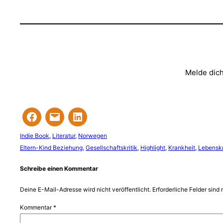
Melde dich
Indie Book
, 
Literatur
, 
Norwegen
Eltern-Kind Beziehung
, 
Gesellschaftskritik
, 
Highlight
, 
Krankheit
, 
Lebenskr
Schreibe einen Kommentar
Deine E-Mail-Adresse wird nicht veröffentlicht.
Erforderliche Felder sind 
Kommentar
*