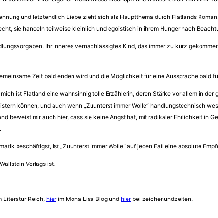
ennung und letztendlich Liebe zieht sich als Hauptthema durch Flatlands Roman
echt, sie handeln teilweise kleinlich und egoistisch in ihrem Hunger nach Beach
lungsvorgaben. Ihr inneres vernachlässigtes Kind, das immer zu kurz gekommen i
 gemeinsame Zeit bald enden wird und die Möglichkeit für eine Aussprache bald 
 Für mich ist Flatland eine wahnsinnig tolle Erzählerin, deren Stärke vor allem 
eistern können, und auch wenn „Zuunterst immer Wolle“ handlungstechnisch wese
and beweist mir auch hier, dass sie keine Angst hat, mit radikaler Ehrlichkeit in
.
ik beschäftigst, ist „Zuunterst immer Wolle“ auf jeden Fall eine absolute Empfe
 Wallstein Verlags ist.
m Literatur Reich,
hier
im Mona Lisa Blog und
hier
bei zeichenundzeiten.