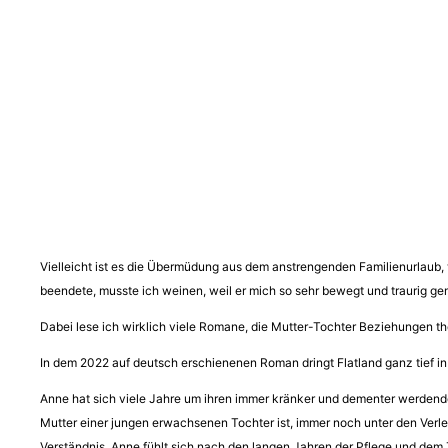
Vielleicht ist es die Übermüdung aus dem anstrengenden Familienurlaub, 
beendete, musste ich weinen, weil er mich so sehr bewegt und traurig ge
Dabei lese ich wirklich viele Romane, die Mutter-Tochter Beziehungen th
In dem 2022 auf deutsch erschienenen Roman dringt Flatland ganz tief in
Anne hat sich viele Jahre um ihren immer kränker und dementer werdende
Mutter einer jungen erwachsenen Tochter ist, immer noch unter den Verl
Verständnis. Anne fühlt sich nach den langen Jahren der Pflege und dem 