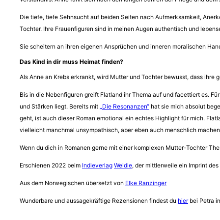
Die tiefe, tiefe Sehnsucht auf beiden Seiten nach Aufmerksamkeit, Anerk
Tochter. Ihre Frauenfiguren sind in meinen Augen authentisch und lebens
Sie scheitern an ihren eigenen Ansprüchen und inneren moralischen Hand
Das Kind in dir muss Heimat finden?
Als Anne an Krebs erkrankt, wird Mutter und Tochter bewusst, dass ihre
Bis in die Nebenfiguren greift Flatland ihr Thema auf und facettiert es.
und Stärken liegt. Bereits mit
„Die Resonanzen“
hat sie mich absolut beg
geht, ist auch dieser Roman emotional ein echtes Highlight für mich. Flatl
vielleicht manchmal unsympathisch, aber eben auch menschlich machen
Wenn du dich in Romanen gerne mit einer komplexen Mutter-Tochter Themat
Erschienen 2022 beim
Indieverlag
Weidle
, der mittlerweile ein Imprint des
Aus dem Norwegischen übersetzt von
Elke Ranzinger
Wunderbare und aussagekräftige Rezensionen findest du
hier
bei Petra i