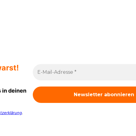
arst!
 in deinen
tzerklärung
.