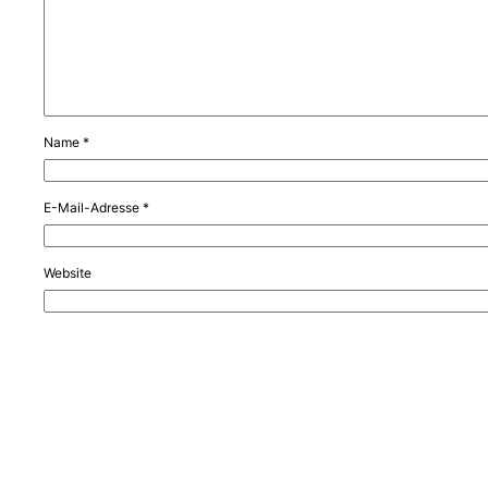
Name
*
E-Mail-Adresse
*
Website
Name, E-Mail-Adresse und Website in diesem Browser für meinen nä