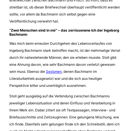
Briefwechsel zwischen Bachmann und Frisch. So intim, dass es
streitbar ist, ob dieser Briefwechsel überhaupt veröffentlicht werden
sollte, vor allem da Bachmann sich selbst gegen eine
Veröffentlichung verwehrt hat.
“Zwei Menschen sind in mir“ – das zerrissenene Ich der Ingeborg
Bachmann
Was mich beim erneuten Durchgehen des Lebensverlaufes von
Ingeborg Bachmann stark betroffen macht, ist der mehrmalige Verrat
durch ihr nahestehende Männer, den sie erleben musste. Stoll gibt
eine Ahnung davon, wie sehr Bachmann davon verletzt gewesen
sein muss. Ebenso die
Sexismen
, denen Bachmann im
Literaturbetrieb ausgesetzt war und die sich aus heutiger
Perspektive bitter und unerträglich ausnehmen.
Stoll geht ausgiebig auf die Verbindung zwischen Bachmanns
jeweiliger Lebenssituation und deren Einfluss und Verarbeitung in
ihrem Werk ein. Dabei zitiert sie oft Textpassagen, Interview- und
Briefausschnitte und Zeitzeuginnen. Eine gelungene Mischung, wie
ich finde. Ebenfalls sehr gelungen finde ich den Schreibstill, dem ich