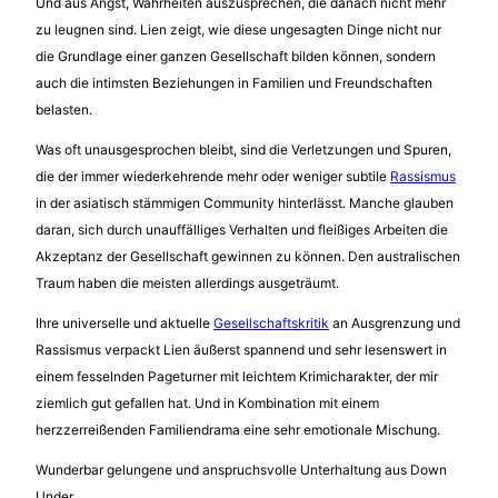
Und aus Angst, Wahrheiten auszusprechen, die danach nicht mehr
zu leugnen sind. Lien zeigt, wie diese ungesagten Dinge nicht nur
die Grundlage einer ganzen Gesellschaft bilden können, sondern
auch die intimsten Beziehungen in Familien und Freundschaften
belasten.
Was oft unausgesprochen bleibt, sind die Verletzungen und Spuren,
die der immer wiederkehrende mehr oder weniger subtile
Rassismus
in der asiatisch stämmigen Community hinterlässt. Manche glauben
daran, sich durch unauffälliges Verhalten und fleißiges Arbeiten die
Akzeptanz der Gesellschaft gewinnen zu können. Den australischen
Traum haben die meisten allerdings ausgeträumt.
Ihre universelle und aktuelle
Gesellschaftskritik
an Ausgrenzung und
Rassismus verpackt Lien äußerst spannend und sehr lesenswert in
einem fesselnden Pageturner mit leichtem Krimicharakter, der mir
ziemlich gut gefallen hat. Und in Kombination mit einem
herzzerreißenden Familiendrama eine sehr emotionale Mischung.
Wunderbar gelungene und anspruchsvolle Unterhaltung aus Down
Under.