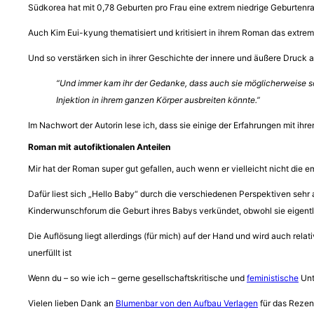
Südkorea hat mit 0,78 Geburten pro Frau eine extrem niedrige Geburtenrat
Auch Kim Eui-kyung thematisiert und kritisiert in ihrem Roman das extrem 
Und so verstärken sich in ihrer Geschichte der innere und äußere Druck a
“Und immer kam ihr der Gedanke, dass auch sie möglicherweise so l
Injektion in ihrem ganzen Körper ausbreiten könnte.”
Im Nachwort der Autorin lese ich, dass sie einige der Erfahrungen mit ihre
Roman mit autofiktionalen Anteilen
Mir hat der Roman super gut gefallen, auch wenn er vielleicht nicht die 
Dafür liest sich „Hello Baby“ durch die verschiedenen Perspektiven sehr
Kinderwunschforum die Geburt ihres Babys verkündet, obwohl sie eigentl
Die Auflösung liegt allerdings (für mich) auf der Hand und wird auch rel
unerfüllt ist
Wenn du – so wie ich – gerne gesellschaftskritische und
feministische
Unt
Vielen lieben Dank an
Blumenbar von den Aufbau Verlagen
für das Rezen