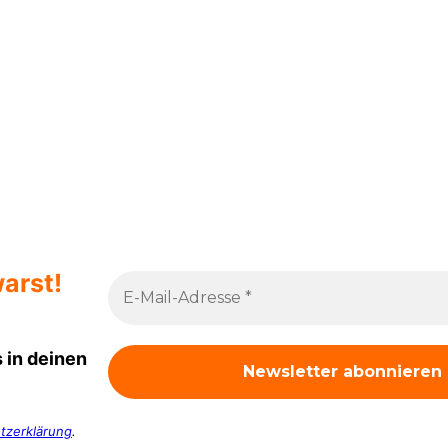
arst!
 in deinen
tzerklärung
.