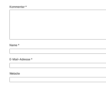
Kommentar
*
Name
*
E-Mail-Adresse
*
Website
Name, E-Mail-Adresse und Website in diesem Browser für meinen nä