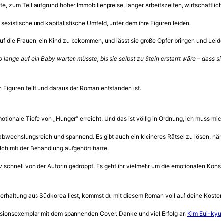
e, zum Teil aufgrund hoher Immobilienpreise, langer Arbeitszeiten, wirtschaftlic
sexistische und kapitalistische Umfeld, unter dem ihre Figuren leiden.
uf die Frauen, ein Kind zu bekommen, und lässt sie große Opfer bringen und Leid
ange auf ein Baby warten müsste, bis sie selbst zu Stein erstarrt wäre – dass si
n Figuren teilt und daraus der Roman entstanden ist.
emotionale Tiefe von „Hunger“ erreicht. Und das ist völlig in Ordnung, ich muss m
 abwechslungsreich und spannend. Es gibt auch ein kleineres Rätsel zu lösen, nä
ich mit der Behandlung aufgehört hatte.
ativ schnell von der Autorin gedroppt. Es geht ihr vielmehr um die emotionalen 
erhaltung aus Südkorea liest, kommst du mit diesem Roman voll auf deine Kosten
sionsexemplar mit dem spannenden Cover. Danke und viel Erfolg an
Kim Eui-ky