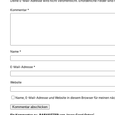
Deine E-Mail-Adresse wird nicht veröffentlicht.
Erforderliche Felder sind 
Kommentar
*
Name
*
E-Mail-Adresse
*
Website
Name, E-Mail-Adresse und Website in diesem Browser für meinen nä
Ein Kommentar zu „BABYSITTER von Joyce Carol Oates“