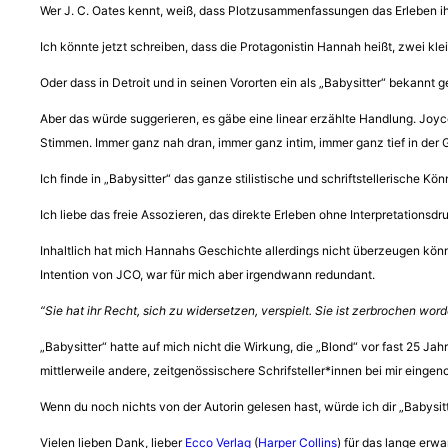
Wer J. C. Oates kennt, weiß, dass Plotzusammenfassungen das Erleben ih
Ich könnte jetzt schreiben, dass die Protagonistin Hannah heißt, zwei kle
Oder dass in Detroit und in seinen Vororten ein als „Babysitter“ bekannt 
Aber das würde suggerieren, es gäbe eine linear erzählte Handlung. Joyc
Stimmen. Immer ganz nah dran, immer ganz intim, immer ganz tief in der 
Ich finde in „Babysitter“ das ganze stilistische und schriftstellerische K
Ich liebe das freie Assozieren, das direkte Erleben ohne Interpretationsdr
Inhaltlich hat mich Hannahs Geschichte allerdings nicht überzeugen könne
Intention von JCO, war für mich aber irgendwann redundant.
“Sie hat ihr Recht, sich zu widersetzen, verspielt. Sie ist zerbrochen 
„Babysitter“ hatte auf mich nicht die Wirkung, die „Blond“ vor fast 25 Jah
mittlerweile andere, zeitgenössischere Schrifsteller*innen bei mir eing
Wenn du noch nichts von der Autorin gelesen hast, würde ich dir „Babysit
Vielen lieben Dank, lieber
Ecco Verlag
(
Harper Collins
) für das lange erw