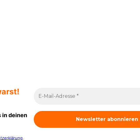
arst!
 in deinen
tzerklärung
.