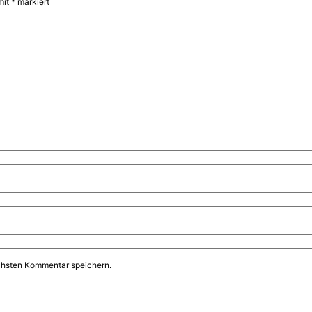
mit
*
markiert
chsten Kommentar speichern.