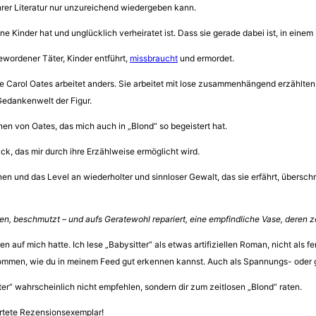
rer Literatur nur unzureichend wiedergeben kann.
ine Kinder hat und unglücklich verheiratet ist. Dass sie gerade dabei ist, in ein
gewordener Täter, Kinder entführt,
missbraucht
und ermordet.
e Carol Oates arbeitet anders. Sie arbeitet mit lose zusammenhängend erzählten 
Gedankenwelt der Figur.
önnen von Oates, das mich auch in „Blond“ so begeistert hat.
uck, das mir durch ihre Erzählweise ermöglicht wird.
n und das Level an wiederholter und sinnloser Gewalt, das sie erfährt, überschrei
worden, beschmutzt – und aufs Geratewohl repariert, eine empfindliche Vase, der
ren auf mich hatte. Ich lese „Babysitter“ als etwas artifiziellen Roman, nicht als 
enommen, wie du in meinem Feed gut erkennen kannst. Auch als Spannungs- oder g
ter“ wahrscheinlich nicht empfehlen, sondern dir zum zeitlosen „Blond“ raten.
artete Rezensionsexemplar!