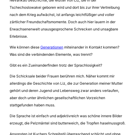
Nevankas Geschichte, die Mutter von Liz, die in der
Tschechoslowakei geboren wird und dort bis zur ihrer Vertreibung
nach dem Krieg aufwächst, ist anfangs leichtfüßiger und voller
zärtlicher Freundschaftsmomente. Doch auch hier lauern in der
Erwachsenenwelt unausgesprochene Schrecken und unsagbare
Erlebnisse.
Wie können diese
Generationen
miteinander in Kontakt kommen?
Was sind die verbindenden Elemente, was trennt?
Gibt es ein Zueinanderfinden trotz der Sprachlosigkeit?
Die Schicksale beider Frauen berühren mich. Näher kommt mir
allerdings die Geschichte von Liz, die zur Generation meiner Mutter
gehört und deren Jugend und Lebensweg zwar anders verlaufen,
aber doch unter ähnlichen gesellschaftlichen Vorzeichen
stattgefunden haben muss.
Die Sprache ist einfach und adjektivreich was schöne innere Bilder
erzeugt, die Pelzmäntel sind butterweich, die Tropfen haselnussgroß.
Ansonsten ist Kuchers Schreibstil überraschend schlicht und ohne