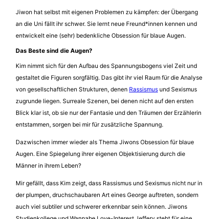
Jiwon hat selbst mit eigenen Problemen zu kämpfen: der Übergang
an die Uni fällt ihr schwer. Sie lernt neue Freund*innen kennen und
entwickelt eine (sehr) bedenkliche Obsession für blaue Augen.
Das Beste sind die Augen?
Kim nimmt sich für den Aufbau des Spannungsbogens viel Zeit und
gestaltet die Figuren sorgfältig. Das gibt ihr viel Raum für die Analyse
von gesellschaftlichen Strukturen, denen
Rassismus
und Sexismus
zugrunde liegen. Surreale Szenen, bei denen nicht auf den ersten
Blick klar ist, ob sie nur der Fantasie und den Träumen der Erzählerin
entstammen, sorgen bei mir für zusätzliche Spannung.
Dazwischen immer wieder als Thema Jiwons Obsession für blaue
Augen. Eine Spiegelung ihrer eigenen Objektisierung durch die
Männer in ihrem Leben?
Mir gefällt, dass Kim zeigt, dass Rassismus und Sexismus nicht nur in
der plumpen, druchschaubaren Art eines George auftreten, sondern
auch viel subtiler und schwerer erkennbar sein können. Jiwons
Studienkollege und Wannabe Love-Interest Jeffery steht für eine