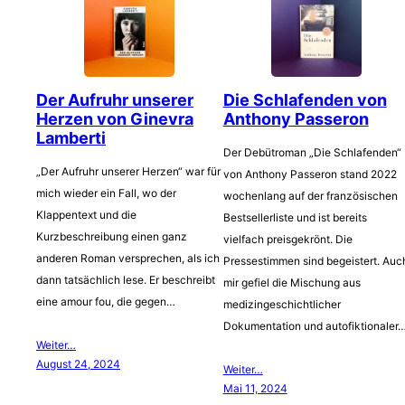
Der Aufruhr unserer
Die Schlafenden von
Herzen von Ginevra
Anthony Passeron
Lamberti
Der Debütroman „Die Schlafenden“
„Der Aufruhr unserer Herzen“ war für
von Anthony Passeron stand 2022
mich wieder ein Fall, wo der
wochenlang auf der französischen
Klappentext und die
Bestsellerliste und ist bereits
Kurzbeschreibung einen ganz
vielfach preisgekrönt. Die
anderen Roman versprechen, als ich
Pressestimmen sind begeistert. Auc
dann tatsächlich lese. Er beschreibt
mir gefiel die Mischung aus
eine amour fou, die gegen…
medizingeschichtlicher
Dokumentation und autofiktionaler
Weiter…
August 24, 2024
Weiter…
Mai 11, 2024