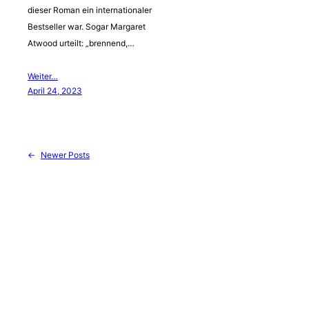
dieser Roman ein internationaler
Bestseller war. Sogar Margaret
Atwood urteilt: „brennend,…
Weiter…
April 24, 2023
←
Newer Posts