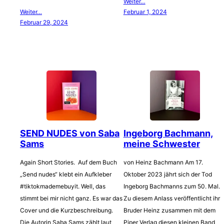
Weiter…
Weiter…
Februar 1, 2024
Februar 29, 2024
SEND NUDES von Saba
Ingeborg Bachmann,
Sams
meine Schwester
Again Short Stories. Auf dem Buch
von Heinz Bachmann Am 17.
„Send nudes“ klebt ein Aufkleber
Oktober 2023 jährt sich der Tod
#tiktokmademebuyit. Well, das
Ingeborg Bachmanns zum 50. Mal.
stimmt bei mir nicht ganz. Es war das
Zu diesem Anlass veröffentlicht ihr
Cover und die Kurzbeschreibung.
Bruder Heinz zusammen mit dem
Die Autorin Saba Sams zählt laut
Piper Verlag diesen kleinen Band