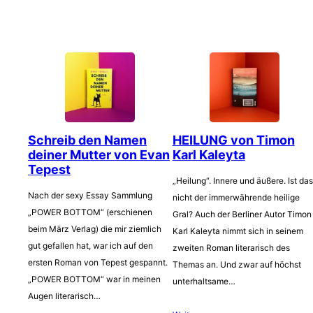
Schreib den Namen
HEILUNG von Timon
deiner Mutter von Evan
Karl Kaleyta
Tepest
„Heilung“. Innere und äußere. Ist das
Nach der sexy Essay Sammlung
nicht der immerwährende heilige
„POWER BOTTOM“ (erschienen
Gral? Auch der Berliner Autor Timon
beim März Verlag) die mir ziemlich
Karl Kaleyta nimmt sich in seinem
gut gefallen hat, war ich auf den
zweiten Roman literarisch des
ersten Roman von Tepest gespannt.
Themas an. Und zwar auf höchst
„POWER BOTTOM“ war in meinen
unterhaltsame…
Augen literarisch…